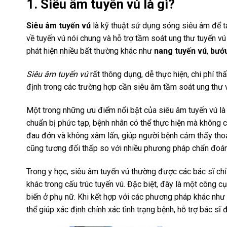
1. Siêu âm tuyến vú là gì?
Siêu âm tuyến vú
là kỹ thuật sử dụng sóng siêu âm để tá
về tuyến vú nói chung và hỗ trợ tầm soát ung thư tuyến vú
phát hiện nhiều bất thường khác như
nang tuyến vú
,
bướu
Siêu âm tuyến vú
rất thông dụng, dễ thực hiện, chi phí t
định trong các trường hợp cần siêu âm tầm soát ung thư 
Một trong những ưu điểm nổi bật của siêu âm tuyến vú là 
chuẩn bị phức tạp, bệnh nhân có thể thực hiện mà không 
đau đớn và không xâm lấn, giúp người bệnh cảm thấy thoải
cũng tương đối thấp so với nhiều phương pháp chẩn đoán 
Trong y học, siêu âm tuyến vú thường được các bác sĩ chỉ
khác trong cấu trúc tuyến vú. Đặc biệt, đây là một công c
biến ở phụ nữ. Khi kết hợp với các phương pháp khác như
thể giúp xác định chính xác tình trạng bệnh, hỗ trợ bác sĩ 