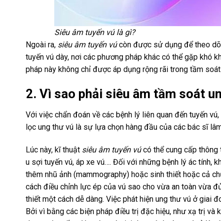
Siêu âm tuyến vú là gì?
Ngoài ra,
siêu âm tuyến vú
còn được sử dụng để theo dõi 
tuyến vú dày, nơi các phương pháp khác có thể gặp khó kh
pháp này không chỉ được áp dụng rộng rãi trong tầm soát 
2. Vì sao phải siêu âm tầm soát u
Với việc chẩn đoán về các bệnh lý liên quan đến tuyến vú
lọc ung thư vú là sự lựa chọn hàng đầu của các bác sĩ lâm 
Lúc này, kĩ thuật
siêu âm tuyến vú
có thể cung cấp thông ti
u sợi tuyến vú, áp xe vú…. Đối với những bệnh lý ác tính, k
thêm nhũ ảnh (mammography) hoặc sinh thiết hoặc cả chụ
cách điều chỉnh lực ép của vú sao cho vừa an toàn vừa đ
thiết một cách dễ dàng. Việc phát hiện ung thư vú ở giai 
Bởi vì bằng các biện pháp điều trị đặc hiệu, như xạ trị và