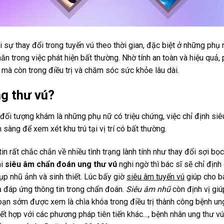
sự thay đổi trong tuyến vú theo thời gian, đặc biệt ở những phụ
ăn trong việc phát hiện bất thường. Nhờ tính an toàn và hiệu quả
mà còn trong điều trị và chăm sóc sức khỏe lâu dài.
ng thư vú?
, đối tượng khám là những phụ nữ có triệu chứng, việc chỉ định si
sàng để xem xét khu trú tại vị trí có bất thường.
n rất chắc chắn về nhiều tình trạng lành tính như thay đổi sợi bọc
hi
siêu âm chẩn đoán ung thư vú
nghi ngờ thì bác sĩ sẽ chỉ định
p nhũ ảnh và sinh thiết. Lúc bấy giờ
siêu âm tuyến vú
giúp cho bá
ủ đáp ứng thông tin trong chẩn đoán.
Siêu âm nhũ
còn định vị giú
đoạn sớm được xem là chìa khóa trong điều trị thành công bệnh ung
 kết hợp với các phương pháp tiên tiến khác…, bệnh nhân ung thư vú