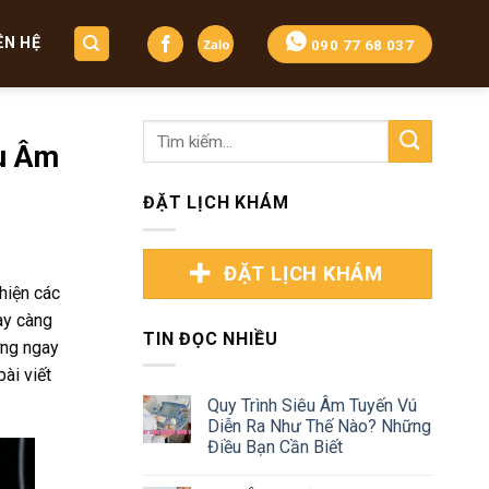
ÊN HỆ
090 77 68 037
êu Âm
ĐẶT LỊCH KHÁM
ĐẶT LỊCH KHÁM
hiện các
ày càng
TIN ĐỌC NHIỀU
ờng ngay
bài viết
Quy Trình Siêu Âm Tuyến Vú
Diễn Ra Như Thế Nào? Những
Điều Bạn Cần Biết